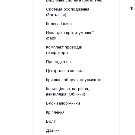
Вихлопна система (Загальне)
Система охолодження
(Загальне)
Колеса і шини
Накладка протитуманної
фари
Комплект проводів
генератора
Проводка печі
Центральна консоль
Кришка набору инстурментов
Кондиціонер, нагрівач,
вентиляція (Обічний)
Блок запобіжників
Кріплення
Болт
Датчик