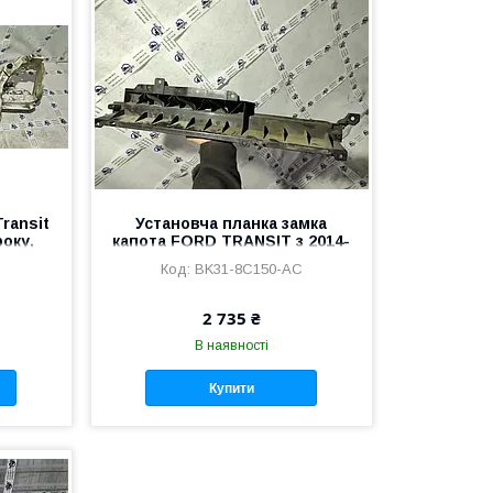
ransit
Установча планка замка
року,
капота FORD TRANSIT з 2014-
K46AB
року, BK31-8C150-AC
BK31-8C150-AC
2 735 ₴
В наявності
Купити