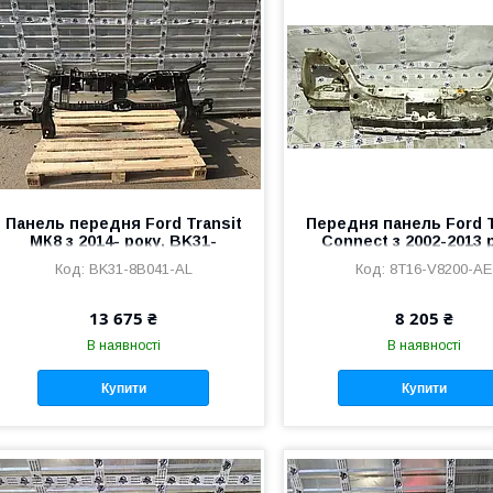
Панель передня Ford Transit
Передня панель Ford T
МК8 з 2014- року, BK31-
Connect з 2002-2013 
8B041-AL
8T16-V8200-AE, V001
BK31-8B041-AL
8T16-V8200-AE
13 675 ₴
8 205 ₴
В наявності
В наявності
Купити
Купити