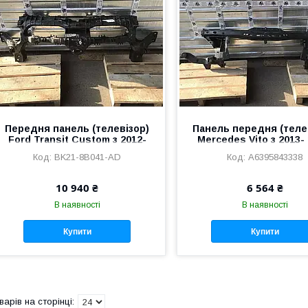
Передня панель (телевізор)
Панель передня (теле
Ford Transit Custom з 2012-
Mercedes Vito з 2013- 
року, BK21-8B041-AD
A6395843338
BK21-8B041-AD
A6395843338
10 940 ₴
6 564 ₴
В наявності
В наявності
Купити
Купити