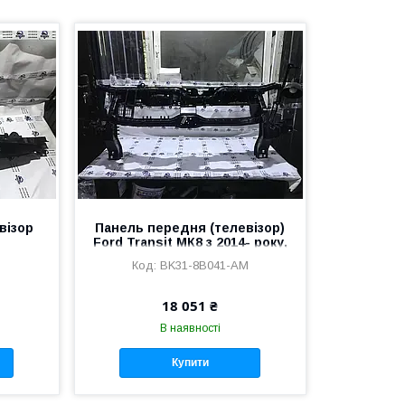
візор
Панель передня (телевізор)
Ford Transit МК8 з 2014- року,
/Fiat
BK31-8B041-AM
BK31-8B041-AM
у,
18 051 ₴
В наявності
Купити