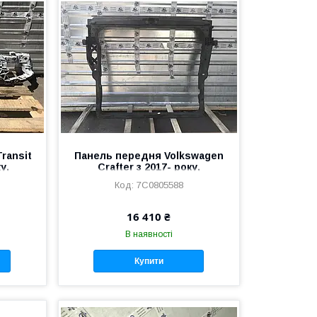
ransit
Панель передня Volkswagen
у,
Crafter з 2017- року,
4B
7C0805588
7C0805588
16 410 ₴
В наявності
Купити