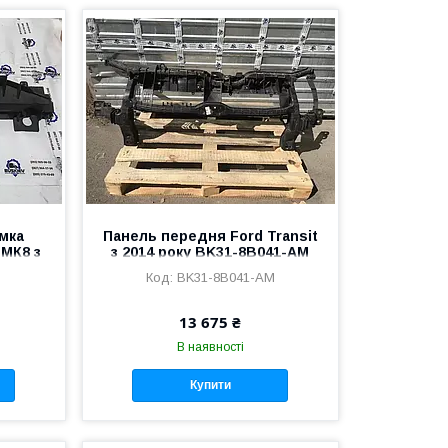
амка
Панель передня Ford Transit
МК8 з
з 2014 року BK31-8B041-AM
50-AB
B
BK31-8B041-AM
13 675 ₴
В наявності
Купити