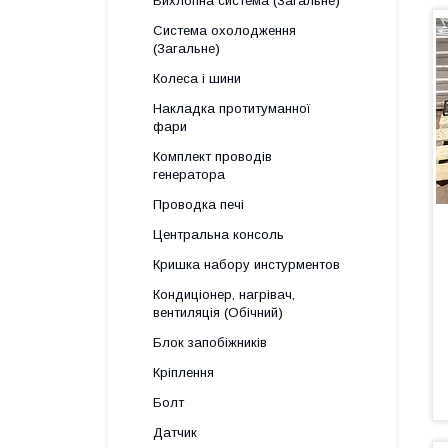
Вихлопна система (Загальне)
Система охолодження
(Загальне)
Колеса і шини
Накладка протитуманної
фари
Комплект проводів
генератора
Проводка печі
Центральна консоль
Кришка набору инстурментов
Кондиціонер, нагрівач,
вентиляція (Обічний)
Блок запобіжників
Кріплення
Болт
Датчик