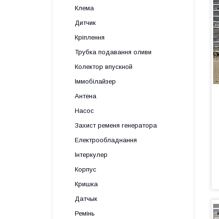
Клема
Дитчик
Кріплення
Трубка подавання оливи
Колектор впускной
Іммобілайзер
Антена
Насос
Захист ременя генератора
Електрообладнання
Інтеркулер
Корпус
Кришка
Датчык
Ремінь