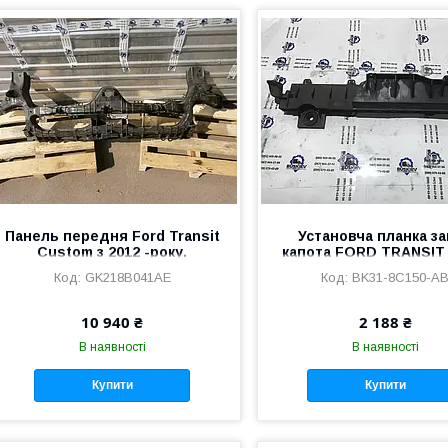
Панель передня Ford Transit
Установча планка з
Custom з 2012 -року,
капота FORD TRANSIT 
GK218B041AE,1866291,
2014- року,BK31-8C1
GK218B041AE
BK31-8C150-A
10 940 ₴
2 188 ₴
В наявності
В наявності
Купити
Купити