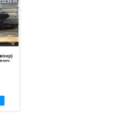
візор)
року,