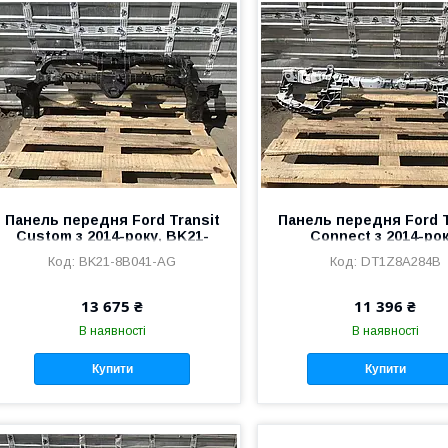
Панель передня Ford Transit
Панель передня Ford T
Custom з 2014-року, BK21-
Connect з 2014-рок
8B041-AG
2455652,DT1Z8A28
BK21-8B041-AG
DT1Z8A284B
13 675 ₴
11 396 ₴
В наявності
В наявності
Купити
Купити