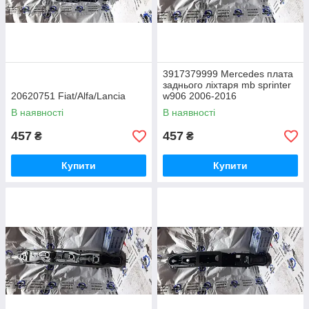
3917379999 Mercedes плата
заднього ліхтаря mb sprinter
20620751 Fiat/Alfa/Lancia
w906 2006-2016
В наявності
В наявності
457
457
₴
₴
Купити
Купити