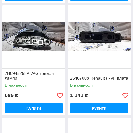
7H0945258A VAG тримач
лампи
25467008 Renault (RVI) плата
В наявності
В наявності
685
1 141
₴
₴
Купити
Купити