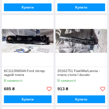
Купити
Купити
6C1113N004A Ford ліхтар
20162751 Fiat/Alfa/Lancia -
задній плата
плата стопа l ducato
В наявності
В наявності
685
913
₴
₴
Купити
Купити