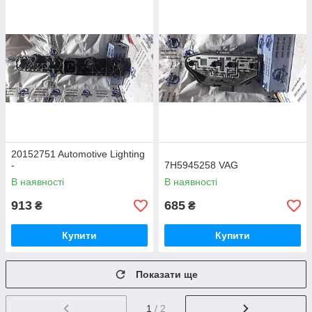
20152751 Automotive Lighting
-
7H5945258 VAG
В наявності
В наявності
913
685
₴
₴
Купити
Купити
Показати ще
1
/ 2