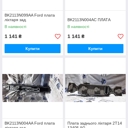
BK2113N099AA Ford плата
ліхтаря зад.
BK2113N004AC ПЛАТА
В наявності
В наявності
1 141
1 141
₴
₴
Купити
Купити
BK2113N004AA Ford плата
Плата заднього ліхтаря 2T14
ліхтаря зад.
13405 AG