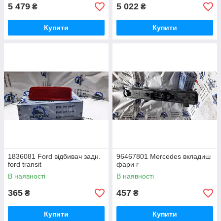
5 479
5 022
₴
₴
Купити
Купити
1836081 Ford відбивач задн.
96467801 Mercedes вкладиш
ford transit
фари r
В наявності
В наявності
365
457
₴
₴
Купити
Купити