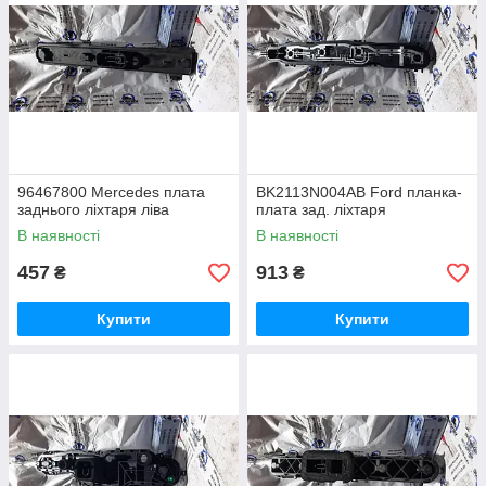
96467800 Mercedes плата
BK2113N004AB Ford планка-
заднього ліхтаря ліва
плата зад. ліхтаря
В наявності
В наявності
457
913
₴
₴
Купити
Купити