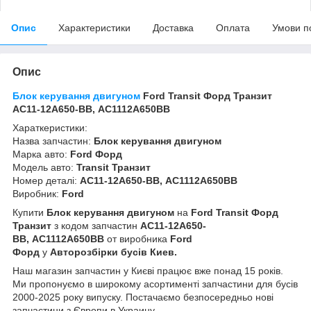
Опис
Характеристики
Доставка
Оплата
Умови п
Опис
Блок керування
двигуном
Ford Transit Форд Транзит
AC11-12A650-BB, AC1112A650BB
Хараткеристики:
Назва запчастин:
Блок керування двигуном
Марка авто:
Ford Форд
Модель авто:
Transit Транзит
Номер деталі:
AC11-12A650-BB, AC1112A650BB
Виробник:
Ford
Купити
Блок керування двигуном
на
Ford Transit Форд
Транзит
з кодом запчастин
AC11-12A650-
BB, AC1112A650BB
от виробника
Ford
Форд
у
Авторозбірки бусів Киев.
Наш магазин запчастин у Києві працює вже понад 15 років.
Ми пропонуємо в широкому асортименті запчастини для бусів
2000-2025 року випуску. Постачаємо безпосередньо нові
запчастини з Європи в Украину.