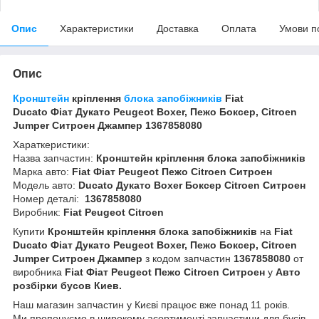
Опис
Характеристики
Доставка
Оплата
Умови п
Опис
Кронштейн
кріплення
блока запобіжників
Fiat
Ducato Фіат Дукато Peugeot Boxer, Пежо Боксер, Citroen
Jumper Ситроен Джампер 1367858080
Хараткеристики:
Назва запчастин:
Кронштейн кріплення блока запобіжників
Марка авто:
Fiat
Фіат
Peugeot Пежо Citroen Ситроен
Модель авто:
Ducato
Дукато Boxer Боксер Citroen Ситроен
Номер деталі:
1367858080
Виробник:
Fiat Peugeot Citroen
Купити
Кронштейн кріплення блока запобіжників
на
Fiat
Ducato Фіат Дукато Peugeot Boxer, Пежо Боксер, Citroen
Jumper Ситроен Джампер
з кодом запчастин
1367858080
от
виробника
Fiat
Фіат
Peugeot Пежо Citroen Ситроен
у
Авто
розбірки бусов Киев.
Наш магазин запчастин у Києві працює вже понад 11 років.
Ми пропонуємо в широкому асортименті запчастини для бусів