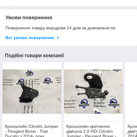
Умови повернення
Повернення товару впродовж 14 днів за домовленістю
Всі умови повернення
Подібні товари компанії
Кронштейн Citroën Jumper
Кронштейн кріплення
Крон
- Peugeot Boxer - Fiat
двигуна 2.0 HDi Citroën
двиг
Ducato з 2014- року,
Jumper - Peugeot Boxer -
2014