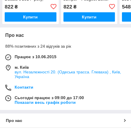
9816506780
Fiat Ducato з 2014 - року,
822
822
548
₴
₴
9804194980
Купити
Купити
Про нас
88% позитивних з 24 відгуків за рік
Працює з 10.06.2015
м. Київ
вул. Незалежності 20. (Одеська трасса. Глеваха) , Київ,
Україна
Контакти
Сьогодні працює з 09:00 до 17:00
Показати весь графік роботи
Про нас