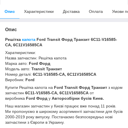
Опис
Характеристики
Доставка
Оплата
Умови п
Опис
Решітка
капота
Ford Transit Форд Транзит 6C11-V16585-
CA, 6C11V16585CA
Хараткеристики:
Назва запчастин: Решітка капота
Марка авто:
Ford Форд
Модель авто:
Transit Транзит
Номер деталі:
6C11-V16585-CA, 6C11V16585CA
Виробник:
Ford
Купити Решітка капота
на
Ford Transit Форд Транзит
з кодом
запчастин
6C11-V16585-CA, 6C11V16585CA
от
виробника
Ford Форд
у
Авторозбірки бусів Киев.
Наш магазин запчастин у Києві працює вже понад 11 років.
Ми пропонуємо в широкому асортименті запчастини для бусів
2000-2019 року випуску. Постачаємо безпосередньо нові
запчастини з Європи в Украину.