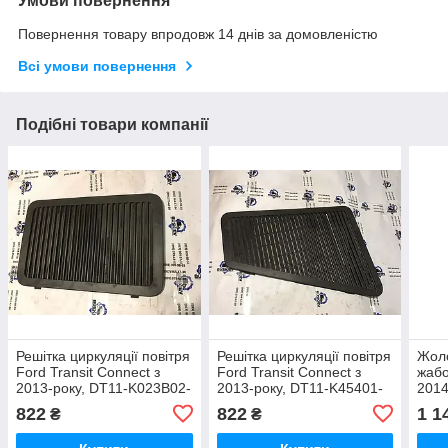
Умови повернення
Повернення товару впродовж 14 днів за домовленістю
Всі умови повернення
Подібні товари компанії
Решітка циркуляції повітря
Решітка циркуляції повітря
Жоло
Ford Transit Connect з
Ford Transit Connect з
жабо
2013-року, DT11-K023B02-
2013-року, DT11-K45401-
2014
AB
BB
AA
822
822
1 1
₴
₴