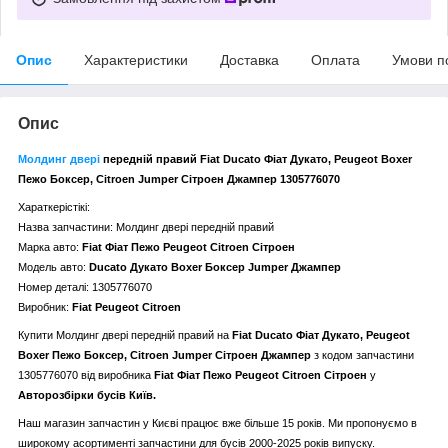
Опис
Характеристики
Доставка
Оплата
Умови п
Опис
Молдинг двері
передній правий Fiat Ducato Фіат Дукато, Peugeot Boxer
Пежо Боксер, Citroen Jumper Сітроен Джампер 1305776070
Хараткерістікі:
Назва запчастини: Молдинг двері передній правий
Марка авто:
Fiat Фіат Пежо Peugeot Citroen Сітроен
Модель авто:
Ducato Дукато Boxer Боксер Jumper Джампер
Номер деталі: 1305776070
Виробник:
Fiat Peugeot Citroen
Купити Молдинг двері передній правий
на
Fiat Ducato Фіат Дукато, Peugeot
Boxer Пежо Боксер, Citroen Jumper Сітроен Джампер
з кодом запчастини
1305776070
від виробника
Fiat Фіат Пежо Peugeot Citroen Сітроен
у
Авторозбірки бусів Київ.
Наш магазин запчастин у Києві працює вже більше 15 років. Ми пропонуємо в
широкому асортименті запчастини для бусів 2000-2025 років випуску.