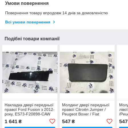
Умови повернення
Повернення товару впродовж 14 днів за домовленістю
Всі умови повернення
Подібні товари компанії
Накладка двері передньої
Молдинг двері передньої
Молд
правої Ford Fusion з 2012-
правої Citroën Jumper /
ліво
року, ES73-F20898-CAW
Peugeot Boxer / Fiat
/Peu
Ducato / з 2006-2025
Duca
1 641
547
547
₴
₴
року,1305776070
130