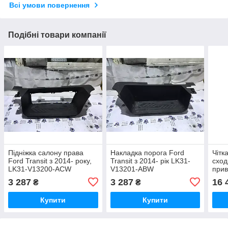
Всі умови повернення
Подібні товари компанії
Підніжка салону права
Накладка порога Ford
Чітк
Ford Transit з 2014- року,
Transit з 2014- рік LK31-
сход
LK31-V13200-ACW
V13201-ABW
прив
2014
3 287
3 287
16 
₴
₴
Купити
Купити