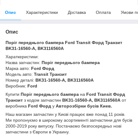
Опис
Характеристики
Доставка
Оплата
Умови п
Опис
Поріг переднього бампера Ford Transit Форд Транзит
BK31-16560-A, BK3116560A
Хараткеристики:
Назва запчастин:
Поріг переднього бампера
Марка авто:
Ford Форд
Модель авто:
Transit Транзит
Номер деталі:
BK31-16560-A, BK3116560A
Виробник:
Ford
Купити
Поріг переднього бампера
на
Ford Transit Форд
Транзит
з кодом запчастин
BK31-16560-A, BK3116560A
от
виробника
Ford Форд
у
Авторозбірки бусів Киев.
Наш магазин запчастин у Києві працює вже понад 11 років.
Ми пропонуємо в широкому асортименті запчастини для бусів
2000-2019 року випуску. Постачаємо безпосередньо нові
запчастини з Європи в Украину.