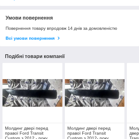
Умови повернення
Повернення товару впродовж 14 днів за домовленістю
Всі умови повернення
Подібні товари компанії
Молдинг двері перед
Молдинг двері перед
Молд
правої Ford Transit
правої Ford Transit
двер
Custom з 2012 - року,
Custom з 2012- року,
Tran