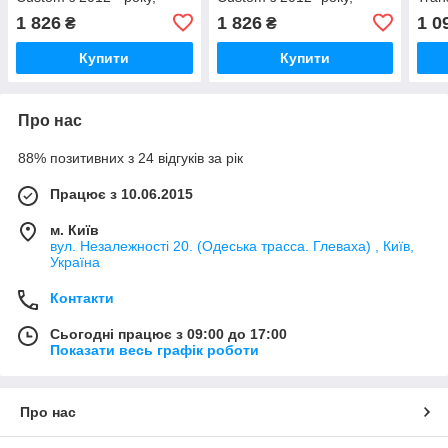
BK21V20780BBW
BK21V20780ACW
2012
1 826
1 826
1 0
₴
₴
BK2
Купити
Купити
Про нас
88% позитивних з 24 відгуків за рік
Працює з 10.06.2015
м. Київ
вул. Незалежності 20. (Одеська трасса. Глеваха) , Київ,
Україна
Контакти
Сьогодні працює з 09:00 до 17:00
Показати весь графік роботи
Про нас