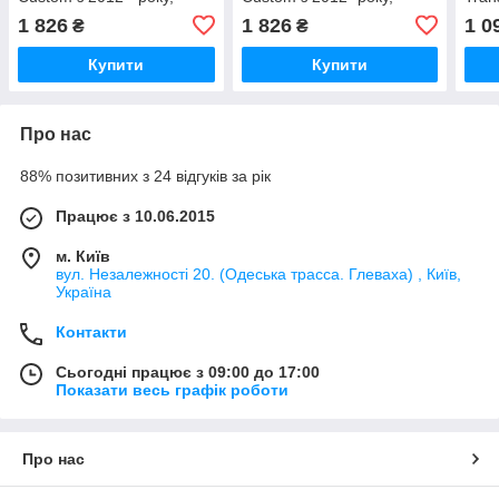
BK21V20780BBW
BK21V20780ACW
2012
1 826
1 826
1 0
₴
₴
BK2
Купити
Купити
Про нас
88% позитивних з 24 відгуків за рік
Працює з 10.06.2015
м. Київ
вул. Незалежності 20. (Одеська трасса. Глеваха) , Київ,
Україна
Контакти
Сьогодні працює з 09:00 до 17:00
Показати весь графік роботи
Про нас