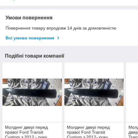
Умови повернення
Повернення товару впродовж 14 днів за домовленістю
Всі умови повернення
Подібні товари компанії
Молдинг двері перед
Молдинг двері перед
Молд
правої Ford Transit
правої Ford Transit
двер
Custom з 2012 - року,
Custom з 2012- року,
Tran