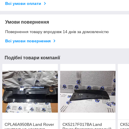
Всі умови оплати
Умови повернення
Повернення товару впродовж 14 днів за домовленістю
Всі умови повернення
Подібні товари компанії
CPLA6A950BA Land Rover
CK5217F017BA Land
CK5
центральна накладка
Rover бризковик передній
накл